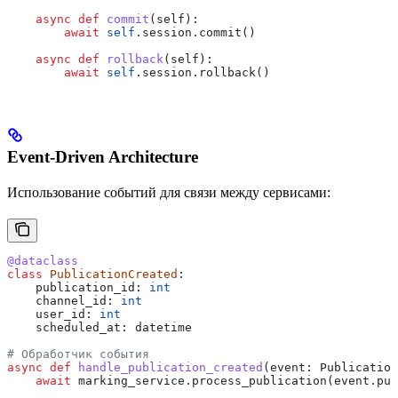
    async
 def
 commit
(
self
):
        await
 self
.session.commit()
    async
 def
 rollback
(
self
):
        await
 self
.session.rollback()
Event-Driven Architecture
Использование событий для связи между сервисами:
@dataclass
class
 PublicationCreated
:
    publication_id: 
int
    channel_id: 
int
    user_id: 
int
    scheduled_at: datetime
# Обработчик события
async
 def
 handle_publication_created
(
event
: Publication
    await
 marking_service.process_publication(event.pub