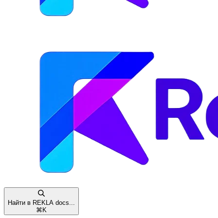
Найти в REKLA docs...
⌘
K