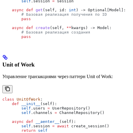
        self
.session 
=
 session
    async
 def
 get
(
self
, 
id
: 
int
) -> Optional[Model]:
        # Базовая реализация получения по ID
        pass
    async
 def
 create
(
self
, 
**
kwargs
) -> Model:
        # Базовая реализация создания
        pass
Unit of Work
Управление транзакциями через паттерн Unit of Work:
class
 UnitOfWork
:
    def
 __init__
(
self
):
        self
.users 
=
 UserRepository()
        self
.channels 
=
 ChannelRepository()
    async
 def
 __aenter__
(
self
):
        self
.session 
=
 await
 create_session()
        return
 self