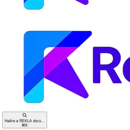
Найти в REKLA docs...
⌘
K