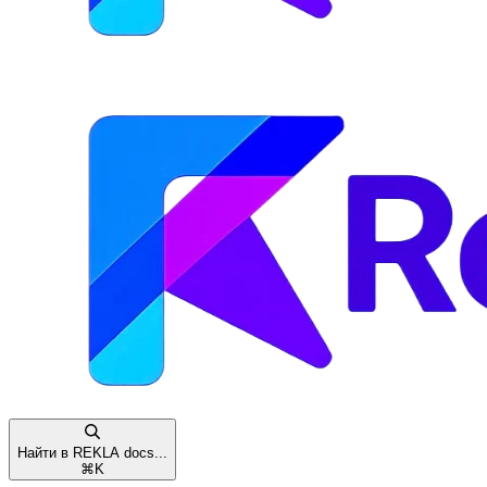
Найти в REKLA docs...
⌘
K