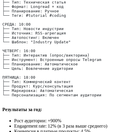
├── Тип: Техническая статья
├── Формат: Longread + код
├── Планирование: Ручное
└── Теги: #tutorial #coding
СРЕДА: 10:00
├── Тип: Новости индустрии
├── Источник: RSS-агрегация
├── Автопостинг: Включен
└── Шаблон: "Industry Update"
ЧЕТВЕРГ: 16:00
├── Тип: Интерактив (опрос/викторина)
├── Инструмент: Встроенные опросы Telegram
├── Планирование: Автоматическое
└── Цель: Вовлечение аудитории
ПЯТНИЦА: 18:00
├── Тип: Коммерческий контент
├── Продукт: Курс/консультация
├── Маркировка: Автоматическая
└── Персонализация: По сегментам аудитории
Результаты за год:
Рост аудитории: +900%
Engagement rate: 12% (в 3 раза выше среднего)
Конверсия в платные продукты: 4.5%